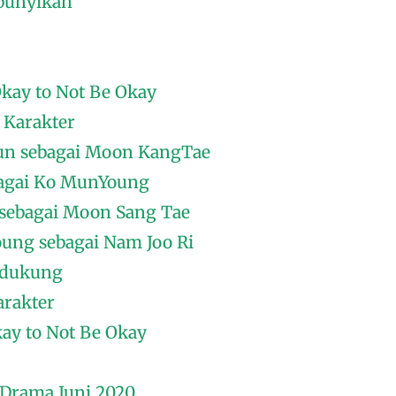
bunyikan
 Okay to Not Be Okay
 Karakter
n sebagai Moon KangTae
ebagai Ko MunYoung
 sebagai Moon Sang Tae
oung sebagai Nam Joo Ri
ndukung
arakter
kay to Not Be Okay
/ Drama Juni 2020