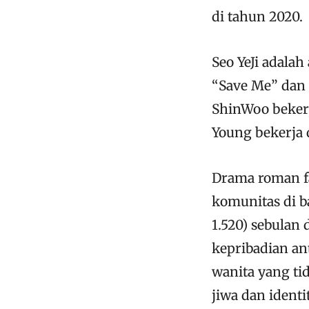
di tahun 2020.
Seo YeJi adalah
“Save Me” dan 
ShinWoo bekerj
Young bekerja d
Drama roman fa
komunitas di ba
1.520) sebulan
kepribadian an
wanita yang ti
jiwa dan ident