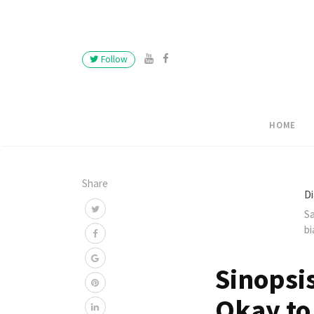
Follow
HOME
Share
Di
Sa
bi
Sinopsi
Okay to