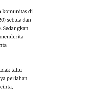
n komunitas di
20) sebula dan
). Sedangkan
 menderita
nta
idak tahu
nya perlahan
cinta,