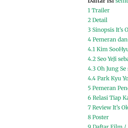
Daftar Isi
sem
1
Trailer
2
Detail
3
Sinopsis It’s
4
Pemeran dan
4.1
Kim SooHyu
4.2
Seo YeJi s
4.3
Oh Jung Se
4.4
Park Kyu Y
5
Pemeran Pe
6
Relasi Tiap K
7
Review It’s O
8
Poster
9
Daftar Film 