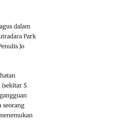
 bagus dalam
utradara Park
enulis Jo
ehatan
(sekitar $
a gangguan
n seorang
a, menemukan