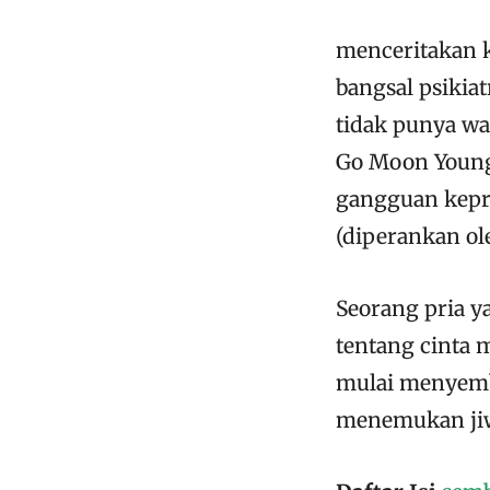
menceritakan k
bangsal psikiat
tidak punya wa
Go Moon Young,
gangguan kepri
(diperankan ole
Seorang pria y
tentang cinta 
mulai menyembu
menemukan jiwa