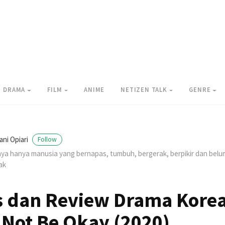
DRAMA
FILM
ANIME
NETIZEN TALK
GENRE
ani Opiari
Follow
ya hanya manusia yang bernapas, tumbuh, bergerak, berpikir dan be
ak
s dan Review Drama Korea 
 Not Be Okay (2020)